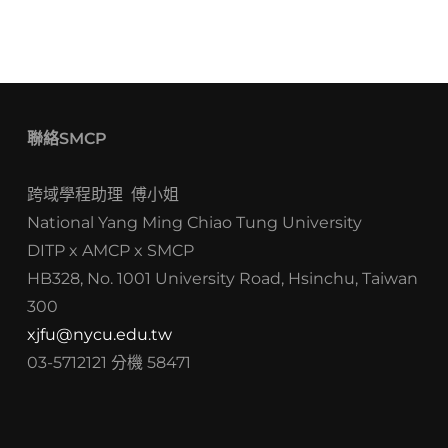
聯絡SMCP
跨域學程助理 傅小姐
National Yang Ming Chiao Tung University
DITP x AMCP x SMCP
HB328, No. 1001 University Road, Hsinchu, Taiwan
300
xjfu@nycu.edu.tw
03-5712121 分機 58471