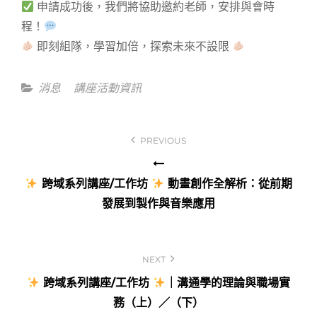
申請成功後，我們將協助邀約老師，安排與會時
程！
即刻組隊，學習加倍，探索未來不設限
Categories
消息
講座活動資訊
文
PREVIOUS
章
導
跨域系列講座/工作坊
動畫創作全解析：從前期
覽
發展到製作與音樂應用
NEXT
跨域系列講座/工作坊
｜溝通學的理論與職場實
務（上）／（下）