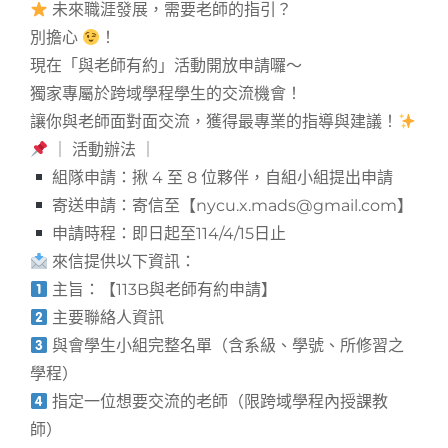
未來職涯發展，需要老師的指引？
別擔心
！
現在「與老師有約」活動開放申請囉～
獨家專屬於跨域學程學生的交流機會！
讓你與老師面對面交流，獲得最專業的指導與建議！
｜ 活動辦法 ｜
組隊申請：揪 4 至 8 位夥伴，自組小組提出申請
寄送申請：寄信至【nycu.x.mads@gmail.com】
申請時程：即日起至114/4/15日止
來信提供以下資訊：
主旨：【113B與老師有約申請】
主要聯絡人資訊
與會學生小組完整名單（含系級、學號、所修習之
學程）
指定一位想要交流的老師（限跨域學程內授課教
師）