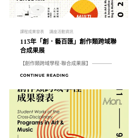
展
Categories
課程成果發表
講座活動資訊
113年「創．藝百匯」創作類跨域聯
合成果展
【創作類跨域學程-聯合成果展】 ————
113
CONTINUE READING
年
「創．
藝
百
匯」
創
作
類
跨