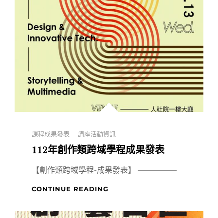
域
聯
合
成
果
展
Categories
課程成果發表
講座活動資訊
112年創作類跨域學程成果發表
【創作類跨域學程-成果發表】 —————
112
CONTINUE READING
年
創