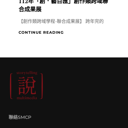
112年「創．藝百匯」創作類跨域聯
合成果展
【創作類跨域學程-聯合成果展】 跨年完的
112
CONTINUE READING
年
「創．
藝
百
匯」
創
作
類
跨
域
聯
合
成
果
聯絡SMCP
展