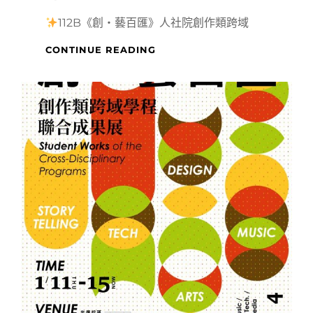
112B《創・藝百匯》人社院創作類跨域
112B「創．
CONTINUE READING
藝
百
匯」
人
社
院
創
作
類
跨
域
學
程
聯
合
成
果