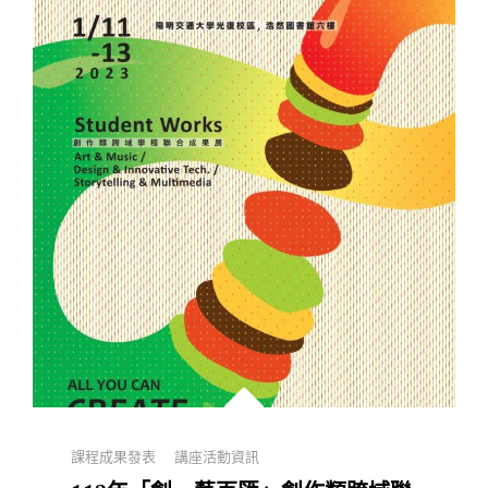
作
類
跨
域
學
程
成
果
發
表
Categories
課程成果發表
講座活動資訊