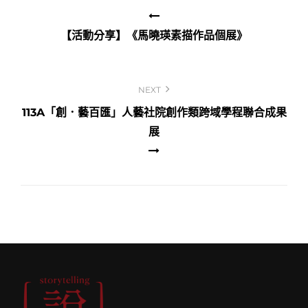
章
導
【活動分享】《馬曉瑛素描作品個展》
覽
NEXT
113A「創．藝百匯」人藝社院創作類跨域學程聯合成果
展