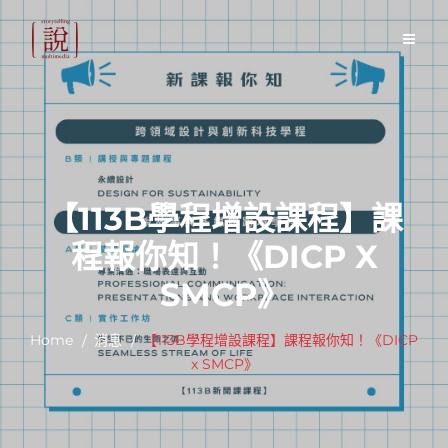
Skip
to
content
【113B學程增設課程】課
程報你知！《DICP X
SMCP》
Home
消息
【113B學程增設課程】課程報你知！《DICP
x SMCP》