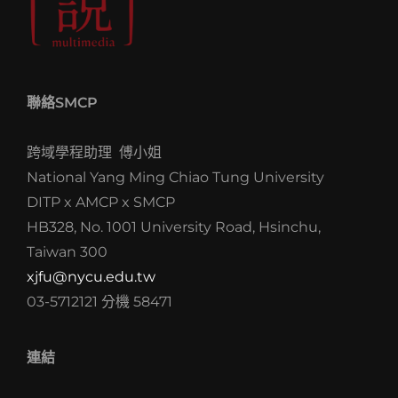
聯絡SMCP
跨域學程助理 傅小姐
National Yang Ming Chiao Tung University
DITP x AMCP x SMCP
HB328, No. 1001 University Road, Hsinchu,
Taiwan 300
xjfu@nycu.edu.tw
03-5712121 分機 58471
連結