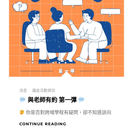
坊
｜
溝
通
學
的
理
論
與
職
場
實
務
Categories
消息
講座活動資訊
（上）
／
與老師有約 第一彈
（下）
你是否對跨域學程有疑問，卻不知道該向
CONTINUE READING
與