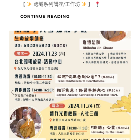
【
跨域系列講座/工作坊
】
金
CONTINUE READING
工
琺
瑯
工
作
坊