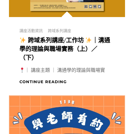
用
觀
察
走
進
Categories
講座活動資訊
跨域系列講座
資
料
跨域系列講座/工作坊
｜溝通
的
學的理論與職場實務（上）／
世
（下）
界
｜ 講座主題 ｜ 溝通學的理論與職場實
CONTINUE READING
跨
域
系
列
講
座/
工
作