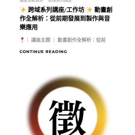
講座活動資訊
跨域系列講座
跨域系列講座/工作坊
動畫創
作全解析：從前期發展到製作與音
樂應用
｜ 講座主題 ｜ 動畫創作全解析：從前
CONTINUE READING
跨
域
系
列
講
座/
工
作
坊
動
畫
創