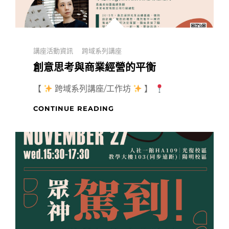
Categories
講座活動資訊
跨域系列講座
創意思考與商業經營的平衡
【
跨域系列講座/工作坊
】
創
CONTINUE READING
意
思
考
與
商
業
經
營
的
平
衡