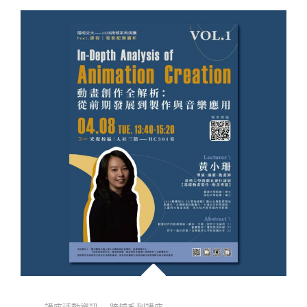
老
師
有
約
第
一
彈
Categories