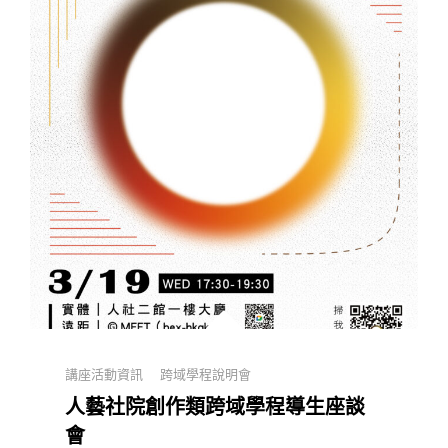
團
隊
招
募
Categories
講座活動資訊
跨域學程說明會
人藝社院創作類跨域學程導生座談
會