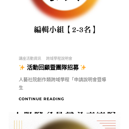
作
全
解
析：
從
前
期
發
展
Categories
講座活動資訊
跨域學程說明會
到
製
活動回顧暨團隊招募
作
與
人藝社院創作類跨域學程「申請說明會暨導
音
生
樂
應
CONTINUE READING
用
活
動
回
顧
暨