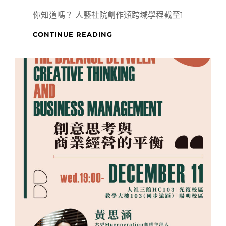
你知道嗎？ 人藝社院創作類跨域學程截至1
人
CONTINUE READING
藝
社
院
創
作
類
跨
域
學
程
導
生
座
談
會