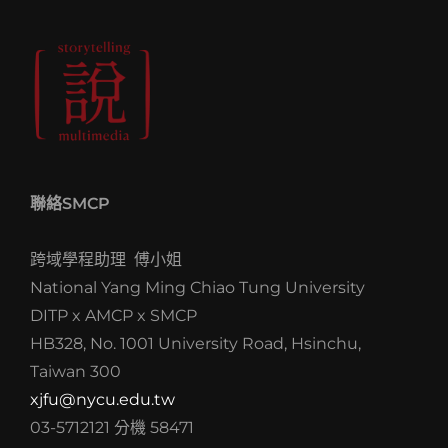
MONKS
重
新
從
心/
重
回
本
心：
與
聯絡SMCP
兩
位
佛
跨域學程助理 傅小姐
教
National Yang Ming Chiao Tung University
法
DITP x AMCP x SMCP
師
的
HB328, No. 1001 University Road, Hsinchu,
對
Taiwan 300
談
xjfu@nycu.edu.tw
03-5712121 分機 58471