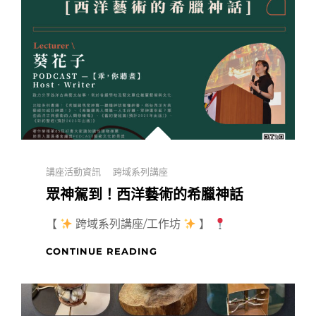
Categories
講座活動資訊
跨域系列講座
眾神駕到！西洋藝術的希臘神話
【
跨域系列講座/工作坊
】
眾
CONTINUE READING
神
駕
到！
西