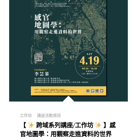
Categories
工作坊
講座活動資訊
【
跨域系列講座/工作坊
】感
官地圖學：用觀察走進資料的世界