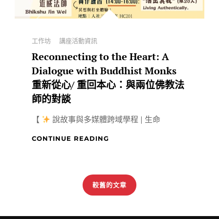
Categories
工作坊
講座活動資訊
Reconnecting to the Heart: A
Dialogue with Buddhist Monks
重新從心/ 重回本心：與兩位佛教法
師的對談
【
說故事與多媒體跨域學程 | 生命
RECONNECTING
CONTINUE READING
TO
THE
文
HEART:
A
章
較舊的文章
DIALOGUE
導
WITH
覽
BUDDHIST