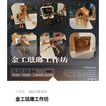
洋
藝
術
的
希
臘
神
話
Categories
工作坊
講座活動資訊
金工琺瑯工作坊