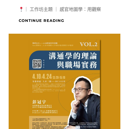
｜ 工作坊主題 ｜ 感官地圖學：用觀察
【
CONTINUE READING
跨
域
系
列
講
座/
工
作
坊
】
感
官
地
圖
學：