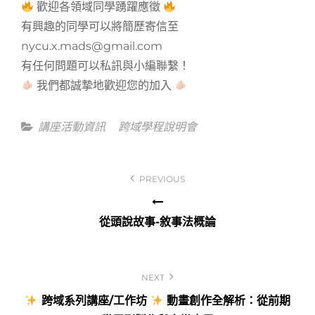
歡迎各領域同學踴躍應徵
有興趣的同學可以將簡歷寄信至
nycu.x.mads@gmail.com
有任何問題可以私訊與小編聯繫！
我們都誠摯地歡迎您的加入
Categories
講座活動資訊
跨域學程說明會
文
PREVIOUS
章
導
從頭說故事-敘事法概論
覽
NEXT
跨域系列講座/工作坊
動畫創作全解析：從前期