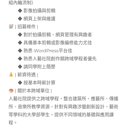
組內輪流制）
◆ 影像拍攝與剪輯
◆ 網頁上架與維護
| 招募條件 |
◆ 對於拍攝剪輯、網頁管理有興趣者
◆ 具備基本剪輯或影像編修能力尤佳
◆ 熟悉 WordPress平台佳
◆ 熟悉人藝社院創作類跨域學程者優先
◆ 請同學附上簡歷
| 薪資待遇 |
◆ 按基本時薪計算
| 關於本跨域單位 |
人藝社院提供之跨域學程，整合建築所、應藝所、傳播
所、音樂所教學資源，針對有興趣涉獵創新設計、藝術
等學科的大學部學生，提供不同領域的基礎與應用課
程。