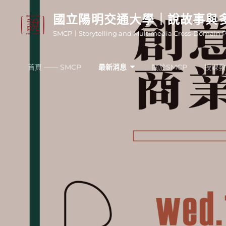
Skip
國立陽明交通大學｜說故事與
to
SMCP｜Storytelling and Multimedia Cross-Domain 
content
首頁 —— SMCP
最新消息
關於SMCP
授課教