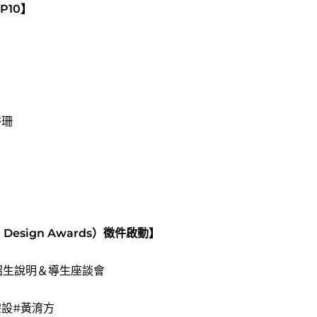
P10】
浴珊
 Design Awards）徵件啟動】
程招生說明＆導生座談會
設#黃淯方