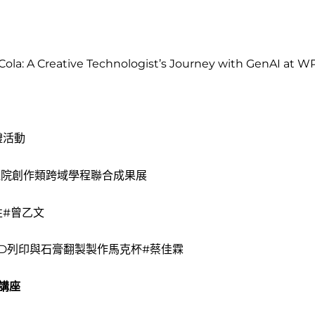
-Cola: A Creative Technologist’s Journey with GenAI a
禮活動
人社院創作類跨域學程聯合成果展
性#曾乙文
D列印與石膏翻製製作馬克杯#蔡佳霖
講座