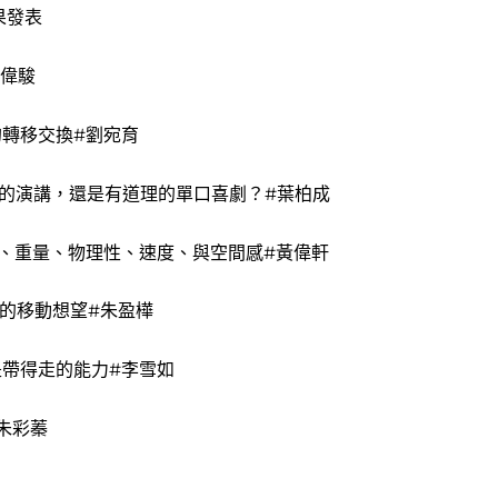
果發表
黃偉駿
轉移交換#劉宛育
的演講，還是有道理的單口喜劇？#葉柏成
、重量、物理性、速度、與空間感#黃偉軒
的移動想望#朱盈樺
帶得走的能力#李雪如
朱彩蓁