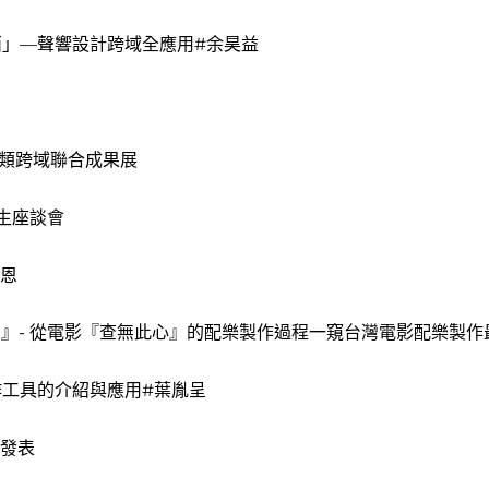
」—聲響設計跨域全應用#余昊益
作類跨域聯合成果展
導生座談會
佳恩
嗎？』- 從電影『查無此心』的配樂製作過程一窺台灣電影配樂製作
作工具的介紹與應用#葉胤呈
果發表