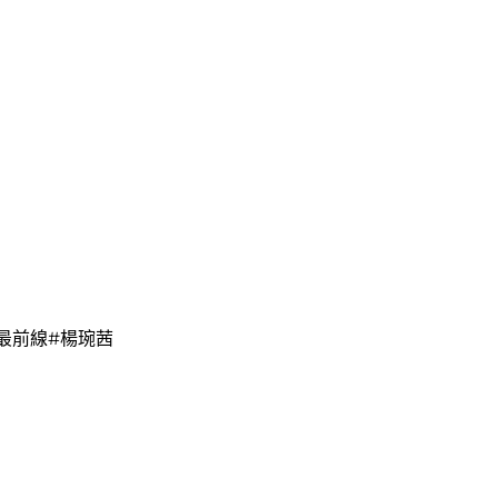
最前線#楊琬茜