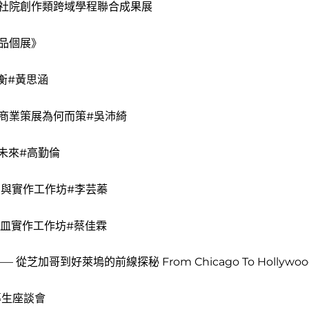
藝社院創作類跨域學程聯合成果展
品個展》
衡#黃思涵
商業策展為何而策#吳沛綺
未來#高勤倫
與實作工作坊#李芸蓁
皿實作工作坊#蔡佳霖
加哥到好萊塢的前線探秘 From Chicago To Hollywood: A 
導生座談會