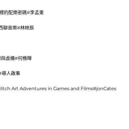
裡的配樂密碼#李孟東
西聊音樂#林映辰
與虛構#何樵暐
#尋人啟事
litch Art Adventures in Games and Films#jonCates