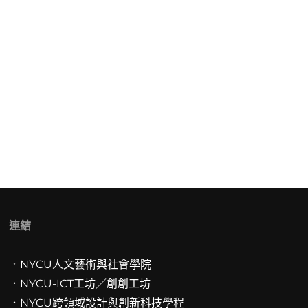
連結
．
NYCU人文藝術與社會學院
．NYCU-ICT工坊／創創工坊
．
NYCU跨領域設計與創新科技學程