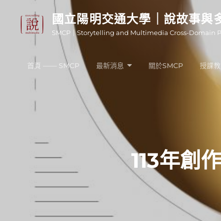
Skip
國立陽明交通大學｜說故事與
to
SMCP｜Storytelling and Multimedia Cross-Domain 
content
首頁 —— SMCP
最新消息
關於SMCP
授課教
113年