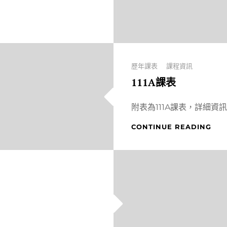
Categories
歷年課表
課程資訊
111A課表
附表為111A課表，詳細資
111A
CONTINUE READING
課
表