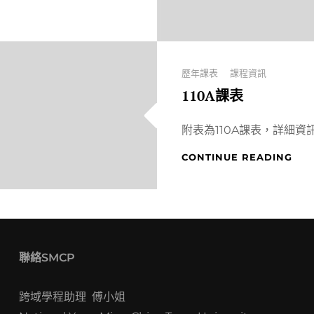
Categories
歷年課表
課程資訊
110A課表
附表為110A課表，詳細資
110
CONTINUE READING
課
表
聯絡SMCP
跨域學程助理 傅小姐