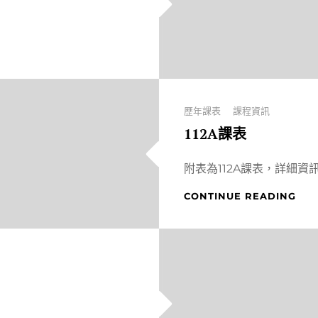
法
概
論
Categories
歷年課表
課程資訊
112A課表
附表為112A課表，詳細資
112A
CONTINUE READING
課
表