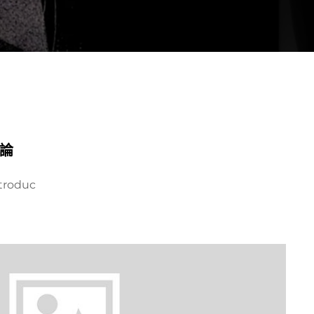
概論
roduc