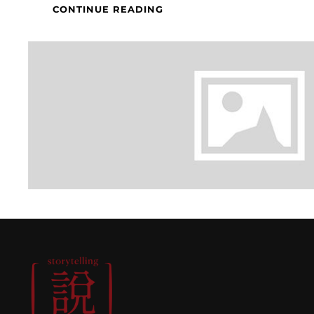
110B
CONTINUE READING
課
表