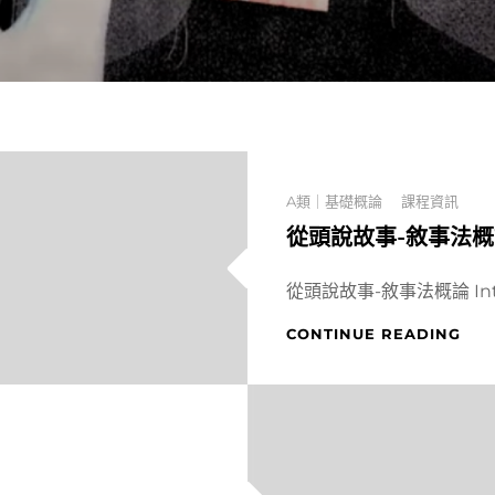
Categories
A類｜基礎概論
課程資訊
從頭說故事-敘事法
從頭說故事-敘事法概論 Int
從
CONTINUE READING
頭
說
故
事-
敘
事